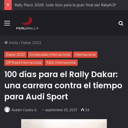
Rally Pisco 2026: todo listo para la gran final del RallyACP
Menú
B
p
Inicio
/
Dakar 2022
Dakar 2022
Destacadas Internacional
Internacional
Off Road Internacional
Rally Internacional
100 días para el Rally Dakar:
una carrera contra el tiempo
para Audi Sport
Rubén Castro S.
septiembre 25, 2021
24