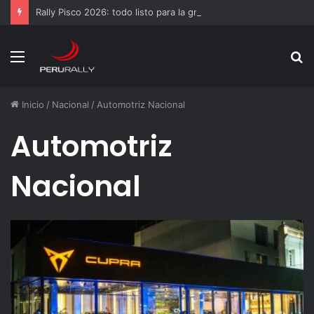
Rally Pisco 2026: todo listo para la gran final del RallyACP
Menú
B
p
Inicio
/
Nacional
/
Automotriz Nacional
Automotriz
Nacional