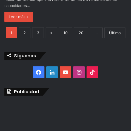
capacidades…
Leer más »
1
2
3
»
10
20
...
Último
Síguenos
Facebook
LinkedIn
YouTube
Instagram
TikTok
Publicidad