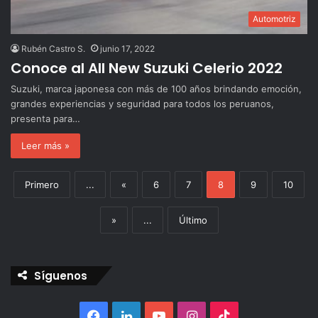
Automotriz
Rubén Castro S.
junio 17, 2022
Conoce al All New Suzuki Celerio 2022
Suzuki, marca japonesa con más de 100 años brindando emoción,
grandes experiencias y seguridad para todos los peruanos,
presenta para…
Leer más »
Primero
...
«
6
7
8
9
10
»
...
Último
Síguenos
Facebook
LinkedIn
YouTube
Instagram
TikTok