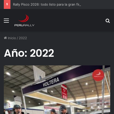
Rally Pisco 2026: todo listo para la gran final del RallyACP
Menú
B
p
Inicio
/
2022
Año:
2022