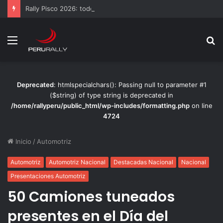
Rally Pisco 2026: todo listo para la gran final del RallyACP
Menú
B
p
Deprecated
: htmlspecialchars(): Passing null to parameter #1
($string) of type string is deprecated in
/home/rallyperu/public_html/wp-includes/formatting.php
on line
4724
Inicio
/
Automotriz
Automotriz
Automotriz Nacional
Destacadas Nacional
Nacional
Presentaciones Automotriz
50 Camiones tuneados
presentes en el Día del