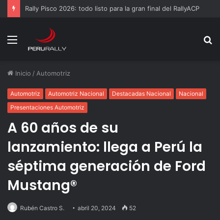
Rally Pisco 2026: todo listo para la gran final del RallyACP
Menú
B
p
Inicio
/
Automotriz
Automotriz
Automotriz Nacional
Destacadas Nacional
Nacional
Presentaciones Automotriz
A 60 años de su
lanzamiento: llega a Perú la
séptima generación de Ford
Mustang®
Rubén Castro S.
abril 20, 2024
52