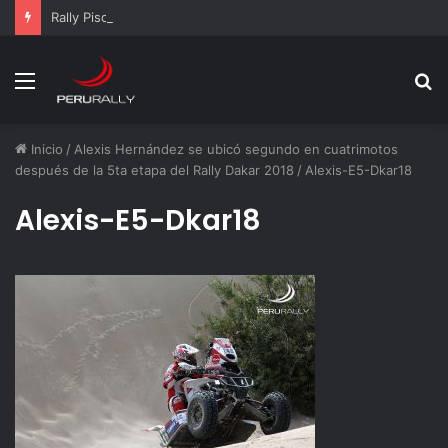
Rally Pisco 2026: todo listo para la gran final del RallyACP
Menú
B
p
Inicio
/
Alexis Hernández se ubicó segundo en cuatrimotos
después de la 5ta etapa del Rally Dakar 2018
/
Alexis-E5-Dkar18
Alexis-E5-Dkar18