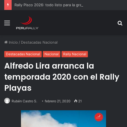
Rally Pisco 2026: todo listo para la gran final del RallyACP
Menú
B
p
Inicio
/
Destacadas Nacional
Destacadas Nacional
Nacional
Rally Nacional
Alfredo Lira arranca la
temporada 2020 con el Rally
Playas
Rubén Castro S.
febrero 21, 2020
21