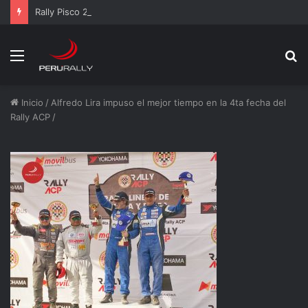
Rally Pisco 2026: todo listo para la gran final del RallyACP
Menú
B
p
Inicio
/
Alfredo Lira impuso el mejor tiempo en la 4ta fecha del
Rally ACP
/