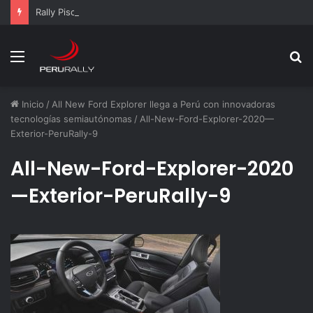
Rally Pisco 2026: todo listo para la gran final del RallyACP
Menú
B
p
Inicio
/
All New Ford Explorer llega a Perú con innovadoras
tecnologías semiautónomas
/
All-New-Ford-Explorer-2020—
Exterior-PeruRally-9
All-New-Ford-Explorer-2020
—Exterior-PeruRally-9