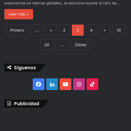
experiencia en marcas globales, la ejecutiva asume el reto de…
Leer más »
Primero
...
«
2
3
4
»
10
20
...
Último
Síguenos
Facebook
LinkedIn
YouTube
Instagram
TikTok
Publicidad