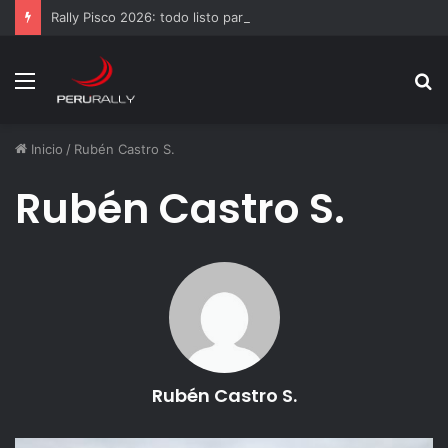
Rally Pisco 2026: todo listo para la gran final del RallyACP
Menú
B
p
Inicio
/
Rubén Castro S.
Rubén Castro S.
Rubén Castro S.