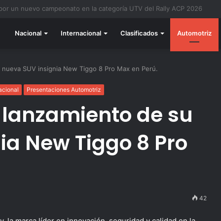
do listo para la gran final del RallyACP
Nacional
Internacional
Clasificados
Automotriz
u nueva SUV insignia New Tiggo 8 Pro Max en Perú.
acional
Presentaciones Automotriz
 lanzamiento de su
ia New Tiggo 8 Pro
42
y, la marca líder en innovación, seguridad y calidad en la