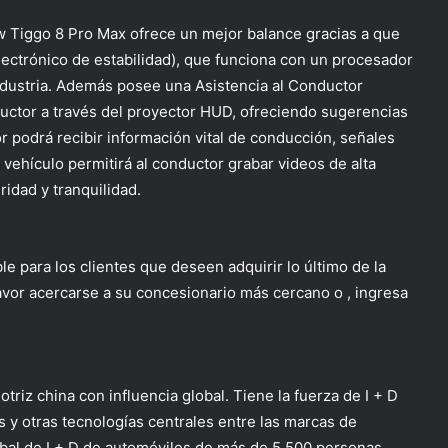
w Tiggo 8 Pro Max ofrece un mejor balance gracias a que
ectrónico de estabilidad), que funciona con un procesador
industria. Además posee una Asistencia al Conductor
ductor a través del proyector HUD, ofreciendo sugerencias
tor podrá recibir información vital de conducción, señales
vehículo permitirá al conductor grabar videos de alta
idad y tranquilidad.
 para los clientes que deseen adquirir lo último de la
avor acercarse a su concesionario más cercano o , ingresa
riz china con influencia global. Tiene la fuerza de I + D
 y otras tecnologías centrales entre las marcas de
obal de I + D de automóviles de más de 5.500 personas.