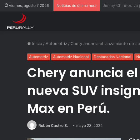
Rally Pisco 2026: to
viernes, agosto 7 2026
Noticias de última hora
Inicio
/
Automotriz
/
Chery anuncia el lanzamiento de s
Automotriz
Automotriz Nacional
Destacadas Nacional
N
Chery anuncia el
nueva SUV insign
Max en Perú.
Rubén Castro S.
mayo 23, 2024
Cher