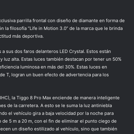
lusiva parrilla frontal con diseño de diamante en forma de
 la filosofía “
Life
in
Motion
3.0” de la marca que le brinda
ctitud más deportiva.
s a sus dos faros delanteros LED
Crystal
. Estos están
y luz alta. Estas luces también destacan por tener un 50%
ficiencia luminosa en más del 30%. Estas luces en
de T, logran un buen efecto de advertencia para los
 (IHC), la Tiggo 8 Pro Max enciende de manera inteligente
es de la carretera. A esto se le suma la luz antiniebla
o el vehículo gira a baja velocidad por la noche para
 de 5 m a 20 m, con el fin de eliminar el punto ciego de
recen un diseño estilizado al vehículo, sino que también