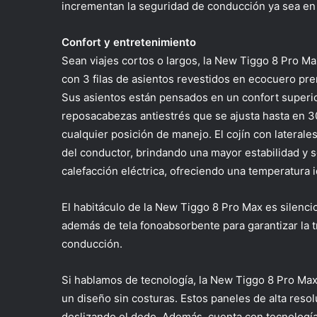
incrementan la seguridad de conducción ya sea en 
Confort y entretenimiento
Sean viajes cortos o largos, la New Tiggo 8 Pro M
con 3 filas de asientos revestidos en
ecocuero
pre
Sus asientos están pensados en un confort superi
reposacabezas
antiestrés que se ajusta hasta en 3
cualquier posición de manejo. El cojín con lateral
del conductor, brindando una mayor estabilidad y
s
calefacción eléctrica, ofreciendo una temperatura i
El habitáculo de la New Tiggo 8 Pro Max es silenc
además de tela fonoabsorbente para garantizar la tr
conducción.
Si hablamos de tecnología, la New Tiggo 8 Pro Max
un diseño sin costuras. Estos paneles de alta res
deslizando el dedo. Además, cuenta con tecnología