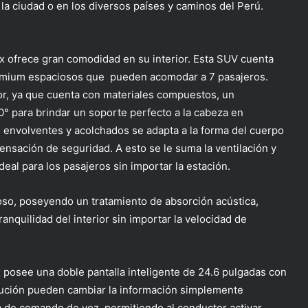
la ciudad o en los diversos países y caminos del Perú.
ax ofrece gran comodidad en su interior. Esta SUV cuenta
mium espaciosos que pueden acomodar a 7 pasajeros.
or, ya que cuenta con materiales compuestos, un
0° para brindar un soporte perfecto a la cabeza en
es envolventes y acolchados se adapta a la forma del cuerpo
ensación de seguridad. A esto se le suma la ventilación y
deal para los pasajeros sin importar la estación.
ioso, poseyendo un tratamiento de absorción acústica,
anquilidad del interior sin importar la velocidad de
 posee una doble pantalla inteligente de 24.6 pulgadas con
olución pueden cambiar la información simplemente
 de comando de voz, permitiendo al conductor activar