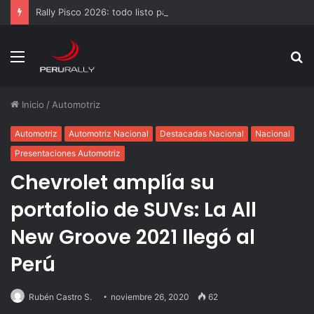
Rally Pisco 2026: todo listo para la gran final del RallyACP
Menú
B
p
Inicio
/
Automotriz
Automotriz
Automotriz Nacional
Destacadas Nacional
Nacional
Presentaciones Automotriz
Chevrolet amplía su
portafolio de SUVs: La All
New Groove 2021 llegó al
Perú
Rubén Castro S.
noviembre 26, 2020
62