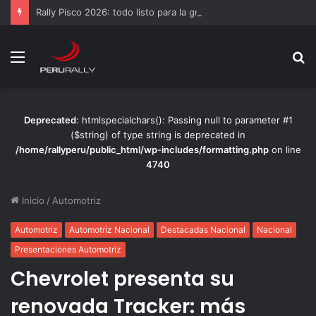
Rally Pisco 2026: todo listo para la gran final del RallyACP
Menú
B
p
Deprecated
: htmlspecialchars(): Passing null to parameter #1
($string) of type string is deprecated in
/home/rallyperu/public_html/wp-includes/formatting.php
on line
4740
Inicio
/
Automotriz
Automotriz
Automotriz Nacional
Destacadas Nacional
Nacional
Presentaciones Automotriz
Chevrolet presenta su
renovada Tracker: más