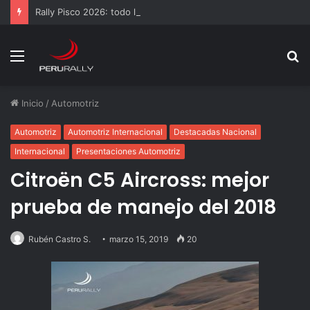
Rally Pisco 2026: todo listo para la gran final del RallyACP
Menú
B
p
Inicio
/
Automotriz
Automotriz
Automotriz Internacional
Destacadas Nacional
Internacional
Presentaciones Automotriz
Citroën C5 Aircross: mejor
prueba de manejo del 2018
Rubén Castro S.
marzo 15, 2019
20