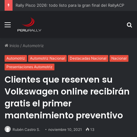
Rally Pisco 2026: todo listo para la gran final del RallyACP
Menú
B
p
Inicio
/
Automotriz
Automotriz
Automotriz Nacional
Destacadas Nacional
Nacional
Presentaciones Automotriz
Clientes que reserven su
Volkswagen online recibirán
gratis el primer
mantenimiento preventivo
Rubén Castro S.
noviembre 10, 2021
13