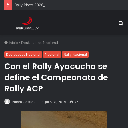
Rally Pisco 2026: todo listo para la gran final del RallyACP
Menú
B
p
Inicio
/
Destacadas Nacional
Destacadas Nacional
Nacional
Rally Nacional
Con el Rally Ayacucho se
define el Campeonato de
Rally ACP
Rubén Castro S.
julio 31, 2019
32