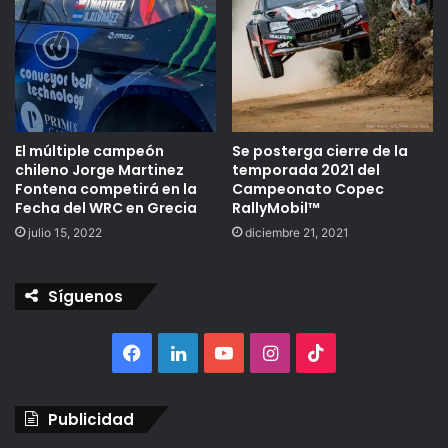
El múltiple campeón
Se posterga cierre de la
chileno Jorge Martinez
temporada 2021 del
Fontena competirá en la
Campeonato Copec
Fecha del WRC en Grecia
RallyMobil™
julio 15, 2022
diciembre 21, 2021
Síguenos
Facebook
LinkedIn
YouTube
Instagram
TikTok
Publicidad