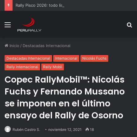
Rally Pisco 2026: todo listo para la gran final del RallyACP
Menú
B
p
Inicio
/
Destacadas Internacional
Destacadas Internacional
Internacional
Nicolás Fuchs
Rally Internacional
Rally Mobil
Copec RallyMobil™: Nicolás
Fuchs y Fernando Mussano
se imponen en el último
ensayo del Rally de Osorno
Rubén Castro S.
noviembre 12, 2021
18