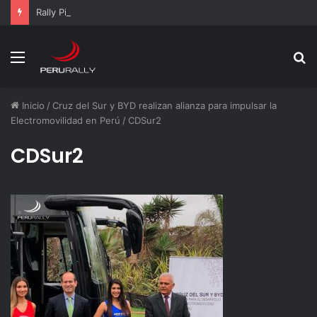
Rally Pisco 2026: todo listo para la gran final del RallyACP
Menú
B
p
Inicio
/
Cruz del Sur y BYD realizan alianza para impulsar la
Electromovilidad en Perú
/
CDSur2
CDSur2