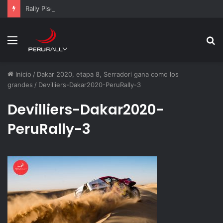
Rally Pisco 2026: todo listo para la gran final del RallyACP
Menú
B
p
Inicio
/
Dakar 2020, etapa 8, Serradori gana como los
grandes
/
Devilliers-Dakar2020-PeruRally-3
Devilliers-Dakar2020-
PeruRally-3