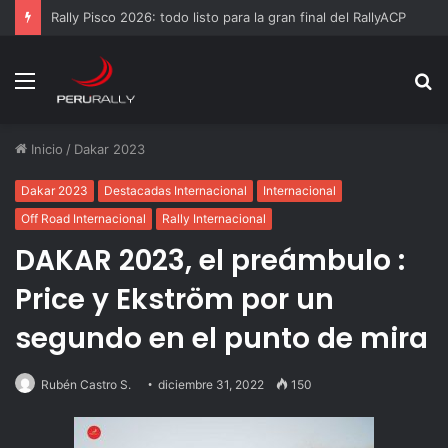
Rally Pisco 2026: todo listo para la gran final del RallyACP
Menú
B
p
Inicio
/
Dakar 2023
Dakar 2023
Destacadas Internacional
Internacional
Off Road Internacional
Rally Internacional
DAKAR 2023, el preámbulo :
Price y Ekström por un
segundo en el punto de mira
Rubén Castro S.
diciembre 31, 2022
150