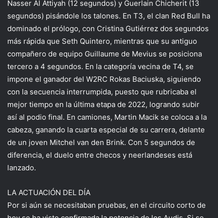
Nasser Al Attiyah (12 segundos) y Guerlain Chicherit (13
segundos) pisándole los talones. En T3, el clan Red Bull ha
dominado el prólogo, con Cristina Gutiérrez dos segundos
más rápida que Seth Quintero, mientras que su antiguo
compañero de equipo Guillaume de Mevius se posiciona
tercero a 4 segundos. En la categoría vecina de T4, se
impone el ganador del W2RC Rokas Baciuska, siguiendo
con la secuencia interrumpida, puesto que rubricaba el
mejor tiempo en la última etapa de 2022, logrando subir
así al podio final. En camiones, Martin Macik se coloca a la
cabeza, ganando la cuarta especial de su carrera, delante
de un joven Mitchel van den Brink. Con 5 segundos de
diferencia, el duelo entre checos y neerlandeses está
lanzado.
LA ACTUACIÓN DEL DÍA
Por si aún se necesitaban pruebas, en el circuito corto de
hoy se ha visto confirmada la potencia de los Audis. Si se