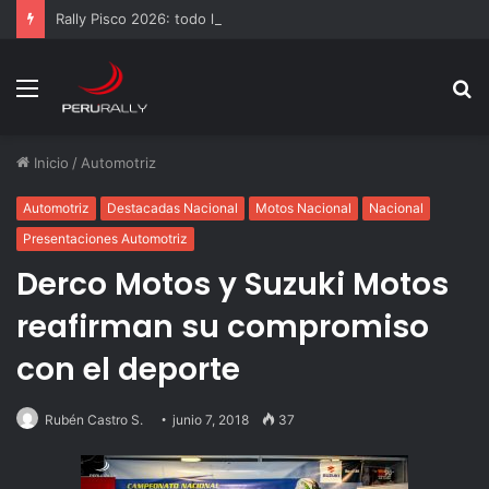
Rally Pisco 2026: todo listo para la gran final del RallyACP
Menú
B
p
Inicio
/
Automotriz
Automotriz
Destacadas Nacional
Motos Nacional
Nacional
Presentaciones Automotriz
Derco Motos y Suzuki Motos
reafirman su compromiso
con el deporte
Rubén Castro S.
junio 7, 2018
37