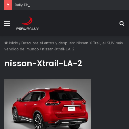
Rally Pisco 2026: todo listo para la gran final del RallyACP
Menú
B
p
Inicio
/
Descubre el antes y después: Nissan X-Trail, el SUV más
vendido del mundo
/
nissan-Xtrail-LA-2
nissan-Xtrail-LA-2