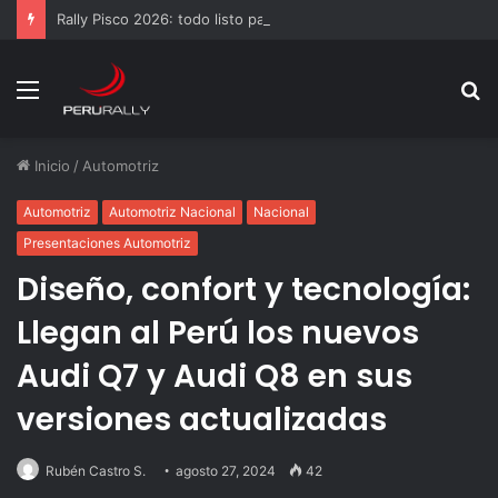
Rally Pisco 2026: todo listo para la gran final del RallyACP
Menú
B
p
Inicio
/
Automotriz
Automotriz
Automotriz Nacional
Nacional
Presentaciones Automotriz
Diseño, confort y tecnología:
Llegan al Perú los nuevos
Audi Q7 y Audi Q8 en sus
versiones actualizadas
Rubén Castro S.
agosto 27, 2024
42