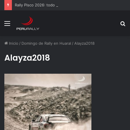
Rally Pisco 2026: todo listo para la gran final del RallyACP
Menú
B
p
Inicio
/
Domingo de Rally en Huaral
/
Alayza2018
Alayza2018