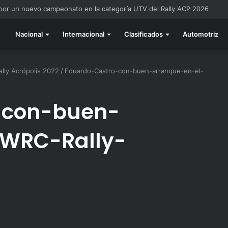
 por un nuevo campeonato en la categoría UTV del Rally ACP 2026
Nacional
Internacional
Clasificados
Automotriz
lly Acrópolis 2022
/
Eduardo-Castro-con-buen-arranque-en-el-
-con-buen-
-WRC-Rally-