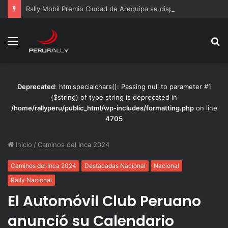
Rally Mobil Premio Ciudad de Arequipa se disputará completamente sobre asfalto
Menú
B
p
Deprecated
: htmlspecialchars(): Passing null to parameter #1
($string) of type string is deprecated in
/home/rallyperu/public_html/wp-includes/formatting.php
on line
4705
Inicio
/
Caminos del Inca 2024
Caminos del Inca 2024
Destacadas Nacional
Nacional
Rally Nacional
El Automóvil Club Peruano
anunció su Calendario