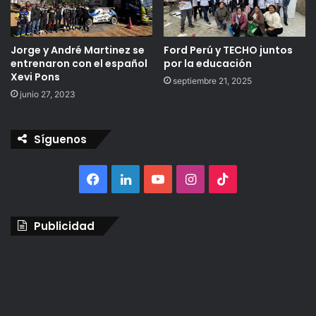
Jorge y André Martinez se
Ford Perú y TECHO juntos
entrenaron con el español
por la educación
Xevi Pons
septiembre 21, 2025
junio 27, 2023
Síguenos
Facebook
LinkedIn
YouTube
Instagram
TikTok
Publicidad