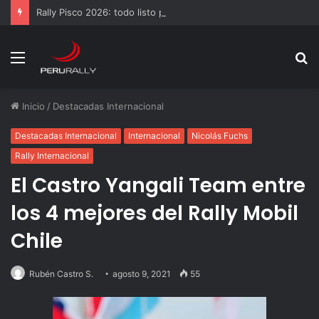
Rally Pisco 2026: todo listo para la gran final del RallyACP
Menú
B
p
Inicio
/
Destacadas Internacional
Destacadas Internacional
Internacional
Nicolás Fuchs
Rally Internacional
El Castro Yangali Team entre
los 4 mejores del Rally Mobil
Chile
Rubén Castro S.
agosto 9, 2021
55