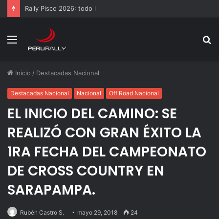
Rally Pisco 2026: todo listo para la gran final del RallyACP
Menú
B
p
Inicio
/
Destacadas Nacional
Destacadas Nacional
Nacional
Off Road Nacional
EL INICIO DEL CAMINO: SE
REALIZÓ CON GRAN ÉXITO LA
1RA FECHA DEL CAMPEONATO
DE CROSS COUNTRY EN
SARAPAMPA.
Rubén Castro S.
mayo 29, 2018
24