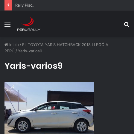
Rally Pisco 2026: todo listo para la gran final del RallyACP
Menú
B
p
Inicio
/
EL TOYOTA YARIS HATCHBACK 2018 LLEGÓ A
PERÚ
/
Yaris-varios9
Yaris-varios9