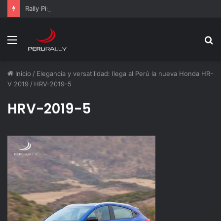
Rally Pisco 2026: todo listo para la gran final del RallyACP
Menú
B
p
Inicio
/
Elegancia y versatilidad: llega al Perú la nueva Honda HR-
V 2019
/
HRV-2019-5
HRV-2019-5