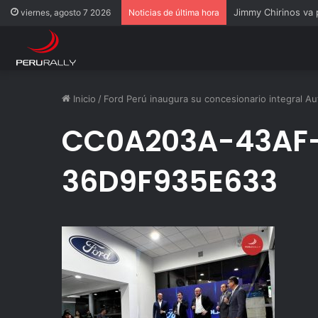
Jimmy Chirinos va
viernes, agosto 7 2026
Noticias de última hora
Inicio
/
Ford Perú inaugura su concesionario integral Au
CC0A203A-43AF
36D9F935E633