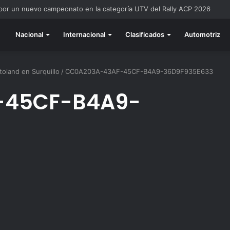
 por un nuevo campeonato en la categoría UTV del Rally ACP 2026
Nacional
Internacional
Clasificados
Automotriz
toland en Surquillo
/
CC0A203A-43AF-45CF-B4A9-36D9F935E633
-45CF-B4A9-