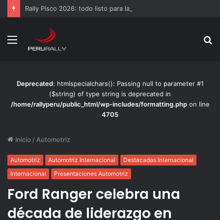
Rally Pisco 2026: todo listo para la gran final del RallyACP
Menú
B
p
Deprecated
: htmlspecialchars(): Passing null to parameter #1
($string) of type string is deprecated in
/home/rallyperu/public_html/wp-includes/formatting.php
on line
4705
Inicio
/
Automotriz
Automotriz
Automotriz Internacional
Destacadas Internacional
Internacional
Presentaciones Automotriz
Ford Ranger celebra una
década de liderazgo en