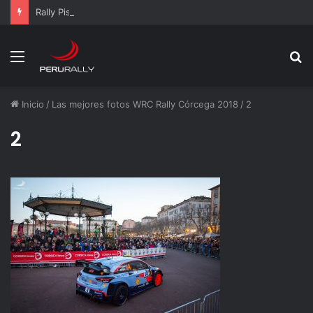
Rally Pisco 2026: todo listo para la gran final del RallyACP
Menú
B
p
Inicio
/
Las mejores fotos WRC Rally Córcega 2018
/
2
2