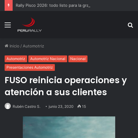
Rally Pisco 2026: todo listo para la gran final del RallyACP
Menú
B
p
Inicio
/
Automotriz
Automotriz
Automotriz Nacional
Nacional
Presentaciones Automotriz
FUSO reinicia operaciones y
atención a sus clientes
Rubén Castro S.
junio 23, 2020
15