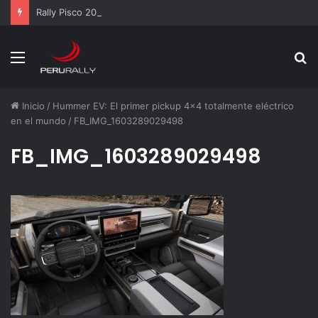
Rally Pisco 2026: todo listo para la gran final del RallyACP
Menú
B
p
Inicio
/
Hummer EV: El primer pickup 4x4 totalmente eléctrico
en el mundo
/
FB_IMG_1603289029498
FB_IMG_1603289029498