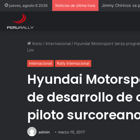
Rally Pisco 2026: to
jueves, agosto 6 2026
Noticias de última hora
Inicio
/
Internacional
/
Hyundai Motorsport lanza progra
Lim
Internacional
Rally Internacional
Hyundai Motorsp
de desarrollo de 
piloto surcorean
admin
marzo 10, 2017