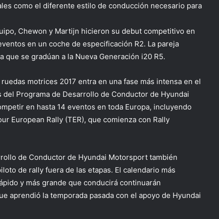
ales como el diferente estilo de conducción necesario para
ipo, Chewon y Martijn hicieron su debut competitivo en
 eventos en un coche de especificación R2. La pareja
da que se gradúan a la Nueva Generación i20 R5.
 ruedas motrices 2017 entra en una fase más intensa en el
s del Programa de Desarrollo de Conductor de Hyundai
ompetir en hasta 14 eventos en toda Europa, incluyendo
Tour European Rally (TER), que comienza con Rally
rrollo de Conductor de Hyundai Motorsport también
oto de rally fuera de las etapas. El calendario más
rápido y más grande que conducirá continuarán
que aprendió la temporada pasada con el apoyo de Hyundai