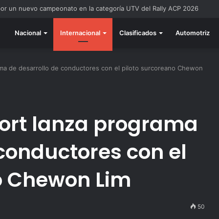
do listo para la gran final del RallyACP
Nacional
Internacional
Clasificados
Automotriz
ma de desarrollo de conductores con el piloto surcoreano Chewon
ort lanza programa
conductores con el
o Chewon Lim
50