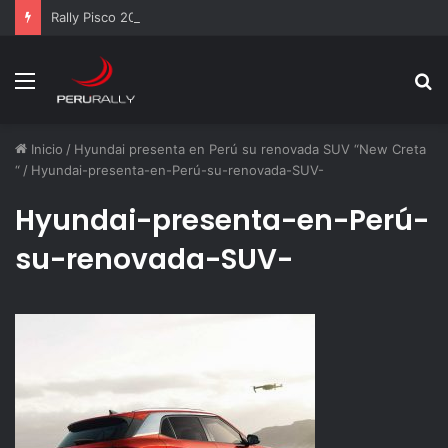
Rally Pisco 2026: todo listo para la gran final del RallyACP
Menú
B
p
Inicio
/
Hyundai presenta en Perú su renovada SUV “New Creta
“
/
Hyundai-presenta-en-Perú-su-renovada-SUV-
Hyundai-presenta-en-Perú-
su-renovada-SUV-