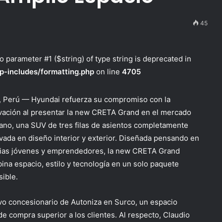
45
to parameter #1 ($string) of type string is deprecated in
p-includes/formatting.php
on line
4705
, Perú —
Hyundai refuerza su compromiso con la
vación al presentar
la
new
CRETA Grand
en el mercado
ano, un
a
SUV de tres filas de asientos completamente
vad
a
en diseño interior y exterior.
Diseñad
a
pensando en
lias jóvenes y emprendedores,
la
new CRETA Grand
ina espacio, estilo y tecnología en un solo paquete
sible.
evo concesionario de Autoniza en Surco, un espacio
e compra superior a los clientes.
Al respecto,
Claudio