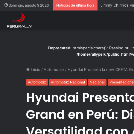
Rally Pisco 2026: 
domingo, agosto 9 2026
Noticias de última hora
Deprecated
: htmlspecialchars(): Passing null 
/home/rallyperu/public_html/
Inicio
/
Automotriz
/
Hyundai Presenta la new CRETA Gra
Automotriz
Automotriz Nacional
Nacional
Presentacione
Hyundai Present
Grand en Perú: D
Versatilidad con