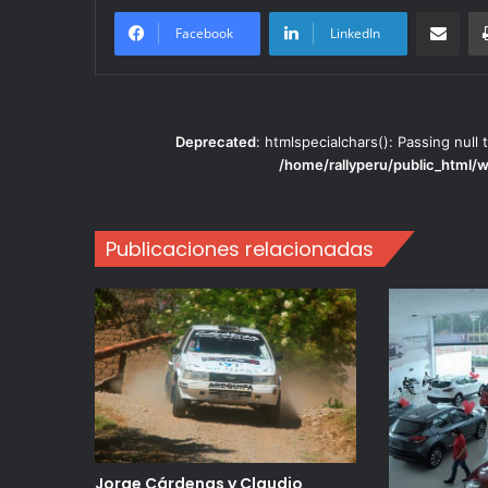
Compartir po
Facebook
LinkedIn
Deprecated
: htmlspecialchars(): Passing null 
/home/rallyperu/public_html/
Publicaciones relacionadas
Jorge Cárdenas y Claudio