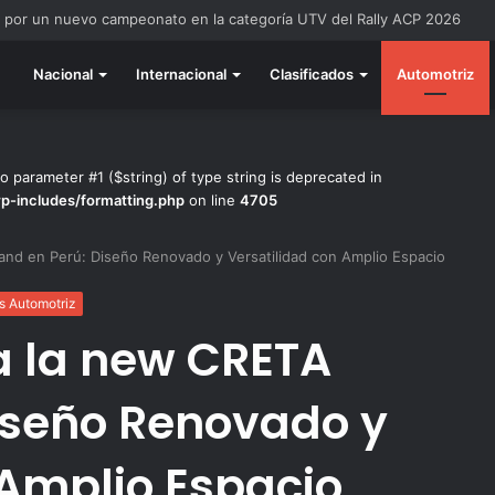
todo listo para la gran final del RallyACP
Nacional
Internacional
Clasificados
Automotriz
to parameter #1 ($string) of type string is deprecated in
wp-includes/formatting.php
on line
4705
nd en Perú: Diseño Renovado y Versatilidad con Amplio Espacio
s Automotriz
a la new CRETA
iseño Renovado y
 Amplio Espacio