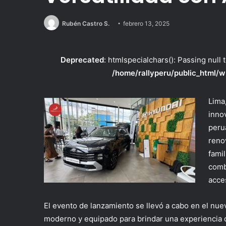
Rubén Castro S.
febrero 13, 2025
Deprecated
: htmlspecialchars(): Passing null 
/home/rallyperu/public_html/w
Lima
inno
peru
reno
fami
comb
acce
El evento de lanzamiento se llevó a cabo en el nu
moderno y equipado para brindar una experiencia d