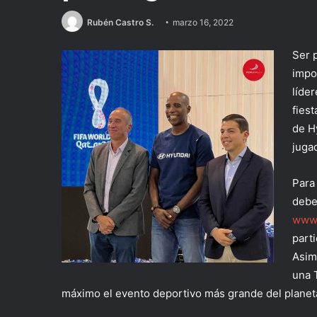
Rubén Castro S.
marzo 16, 2022
Ser 
impo
líder
fies
de H
juga
Para
debe
www.
part
Asim
una 
máximo el evento deportivo más grande del planet