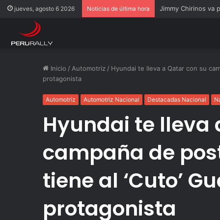
Rally Pisco 2026: to
jueves, agosto 6 2026
Noticias de última hora
Inicio
/
Automotriz
/
Hyundai te lleva a Qatar con su ca
protagonista
Automotriz
Automotriz Nacional
Destacadas Nacional
N
Hyundai te lleva 
campaña de post
tiene al ‘Cuto’ 
protagonista