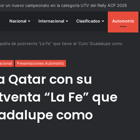
do listo para la gran final del RallyACP
Nacional
Internacional
Clasificados
Automotriz
mpaña de postventa “La Fe” que tiene al ‘Cuto’ Guadalupe como
acional
Presentaciones Automotriz
a Qatar con su
venta “La Fe” que
Guadalupe como