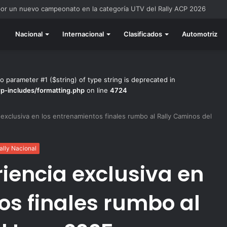
do listo para la gran final del RallyACP
Nacional
Internacional
Clasificados
Automotriz
to parameter #1 ($string) of type string is deprecated in
wp-includes/formatting.php
on line
4724
exclusiva en los entrenamientos finales rumbo al Rally Caminos del
ally Nacional
iencia exclusiva en
os finales rumbo al