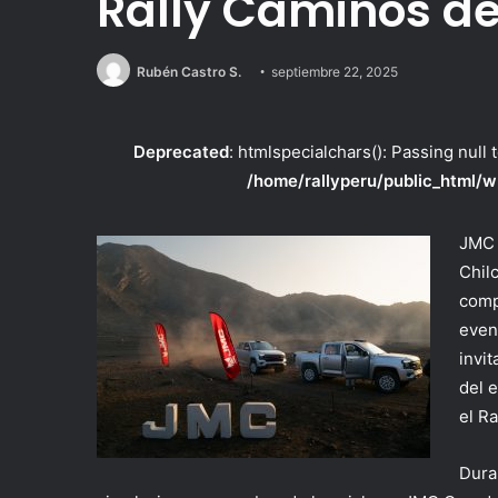
Rally Caminos de
Rubén Castro S.
septiembre 22, 2025
Deprecated
: htmlspecialchars(): Passing null 
/home/rallyperu/public_html/w
JMC 
Chil
comp
even
invi
del 
el
Ra
Dura