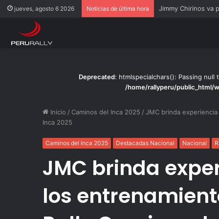
Rally Pisco 2026: to
jueves, agosto 6 2026
Noticias de última hora
Deprecated
: htmlspecialchars(): Passing null 
/home/rallyperu/public_html/
Inicio
/
Caminos del Inca 2025
/
JMC brinda experiencia 
Inca 2025
Caminos del Inca 2025
Destacadas Nacional
Nacional
R
JMC brinda exper
los entrenamient