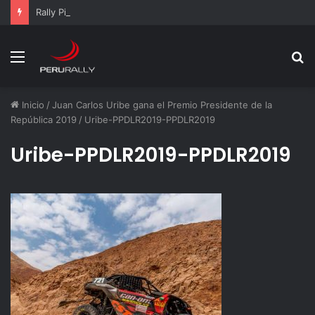
Rally Pisco 2026: todo listo para la gran final del RallyACP
Menú
B
p
Inicio
/
Juan Carlos Uribe gana el Premio Presidente de la
República 2019
/
Uribe-PPDLR2019-PPDLR2019
Uribe-PPDLR2019-PPDLR2019