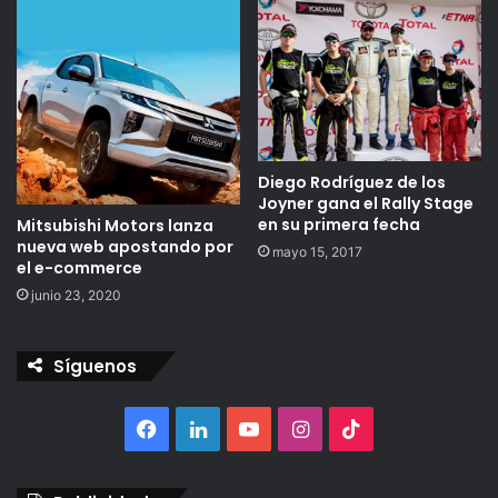
Diego Rodríguez de los
Joyner gana el Rally Stage
en su primera fecha
Mitsubishi Motors lanza
nueva web apostando por
mayo 15, 2017
el e-commerce
junio 23, 2020
Síguenos
Facebook
LinkedIn
YouTube
Instagram
TikTok