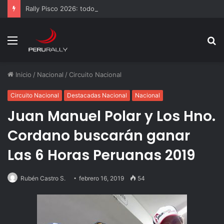
Rally Pisco 2026: todo listo para la gran final del RallyACP
Menú
B
p
Inicio
/
Nacional
/
Circuito Nacional
Circuito Nacional
Destacadas Nacional
Nacional
Juan Manuel Polar y Los Hno.
Cordano buscarán ganar
Las 6 Horas Peruanas 2019
Rubén Castro S.
febrero 16, 2019
54