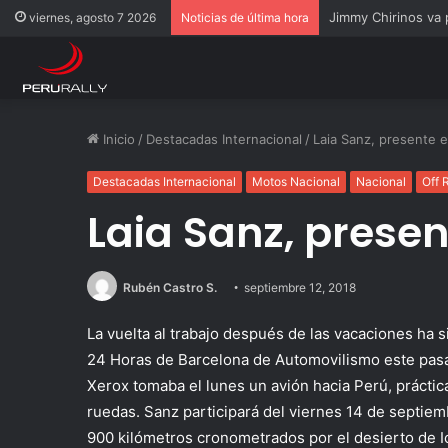
Rally Pisco 2026: to
viernes, agosto 7 2026
Noticias de última hora
Inicio
/
Destacadas Internacional
/
Laia Sanz, presente e
Destacadas Internacional
Motos Nacional
Nacional
Off 
Laia Sanz, presen
Rubén Castro S.
septiembre 12, 2018
La vuelta al trabajo después de las vacaciones ha 
24 Horas de Barcelona de Automovilismo este pasa
Xerox tomaba el lunes un avión hacia Perú, práctic
ruedas. Sanz participará del viernes 14 de septiem
900 kilómetros cronometrados por el desierto de I