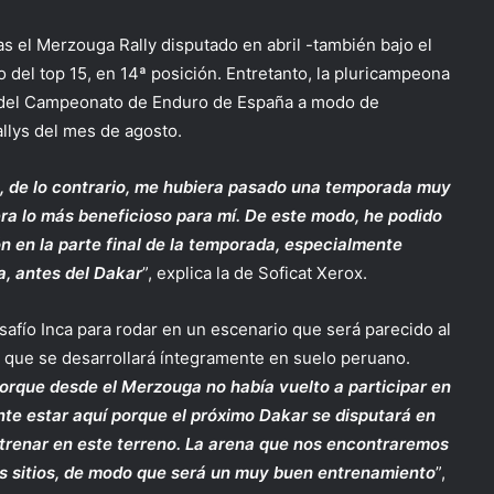
ras el Merzouga Rally disputado en abril -también bajo el
 del top 15, en 14ª posición. Entretanto, la pluricampeona
 del Campeonato de Enduro de España a modo de
allys del mes de agosto.
ue, de lo contrario, me hubiera pasado una temporada muy
era lo más beneficioso para mí. De este modo, he podido
ón en la parte final de la temporada, especialmente
, antes del Dakar
”, explica la de Soficat Xerox.
afío Inca para rodar en un escenario que será parecido al
, que se desarrollará íntegramente en suelo peruano.
orque desde el Merzouga no había vuelto a participar en
te estar aquí porque el próximo Dakar se disputará en
ntrenar en este terreno. La arena que nos encontraremos
ros sitios, de modo que será un muy buen entrenamiento
”,