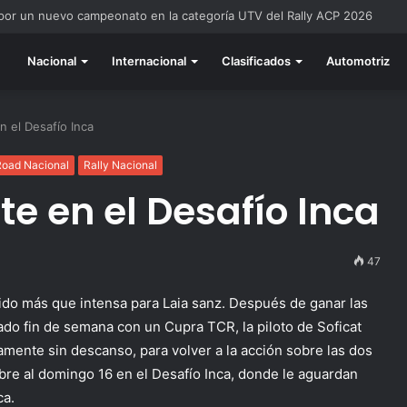
do listo para la gran final del RallyACP
Nacional
Internacional
Clasificados
Automotriz
n el Desafío Inca
Road Nacional
Rally Nacional
te en el Desafío Inca
47
sido más que intensa para Laia sanz. Después de ganar las
do fin de semana con un Cupra TCR, la piloto de Soficat
amente sin descanso, para volver a la acción sobre las dos
bre al domingo 16 en el Desafío Inca, donde le aguardan
ca.