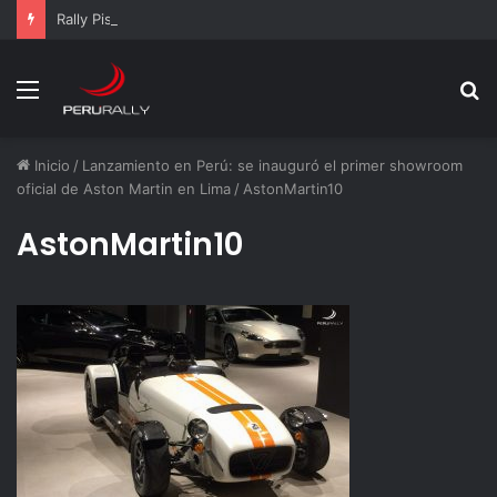
Rally Pisco 2026: todo listo para la gran final del RallyACP
Menú
B
p
Inicio
/
Lanzamiento en Perú: se inauguró el primer showroom
oficial de Aston Martin en Lima
/
AstonMartin10
AstonMartin10