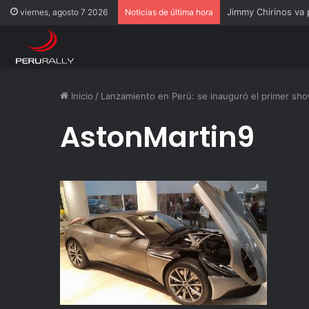
Jimmy Chirinos va
viernes, agosto 7 2026
Noticias de última hora
Inicio
/
Lanzamiento en Perú: se inauguró el primer sho
AstonMartin9