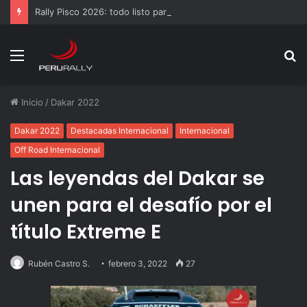
Rally Pisco 2026: todo listo para la gran final del RallyACP
Menú
B
p
Inicio
/
Dakar 2022
Dakar 2022
Destacadas Internacional
Internacional
Off Road Internacional
Las leyendas del Dakar se
unen para el desafío por el
título Extreme E
Rubén Castro S.
febrero 3, 2022
27