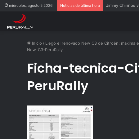
Jimmy Chirinos v
miércoles, agosto 5 2026
Noticias de última hora
Inicio
/
Llegó el renovado New C3 de Citroën: máxima e
New-C3-PeruRally
Ficha-tecnica-C
PeruRally