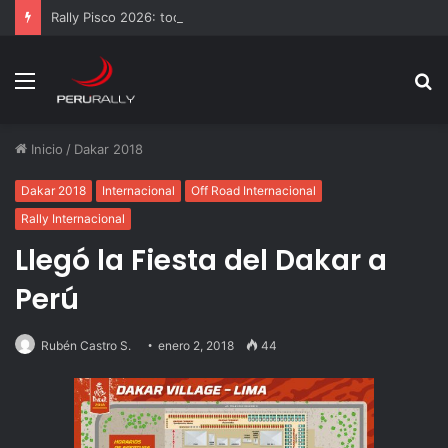
Rally Pisco 2026: todo listo para la gran final del RallyACP
Menú
B
p
Inicio
/
Dakar 2018
Dakar 2018
Internacional
Off Road Internacional
Rally Internacional
Llegó la Fiesta del Dakar a
Perú
Rubén Castro S.
enero 2, 2018
44