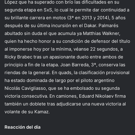
López que ha superado con brío las dificultades en su
segunda etapa en SxS, lo cual le permite dar continuidad a
su brillante carrera en motos (3º en 2013 y 2014), 5 años
después de su última incursión en el Dakar. Palmarés
abultado sin duda el que acumula ya Matthias Walkner,
quien ha hecho honor a su condición de defensor del título
al imponerse hoy por la mínima, véanse 22 segundos, a
Ricky Brabec tras un apasionante duelo entre ambos de
principio a fin de la etapa. Joan Barreda, 3º, conserva las
riendas de la general. En quads, la clasificación provisional
ha estado dominada de largo por el piloto argentino
Nicolás Cavigliasso, que se ha embolsado su segunda
victoria consecutiva. En camiones, Eduard Nikolaev firma
también un doblete tras adjudicarse una nueva victoria al
volante de su Kamaz.
Reacción del día