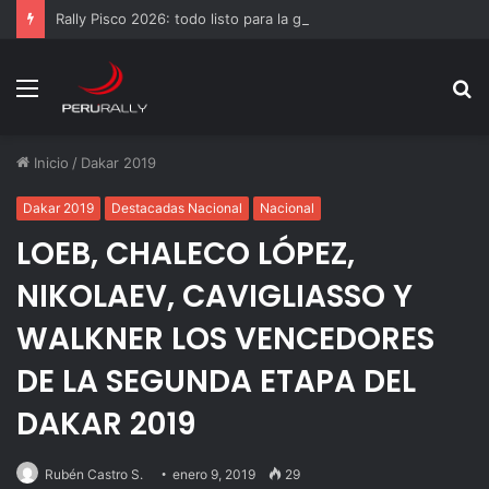
Rally Pisco 2026: todo listo para la gran final del RallyACP
Menú
B
p
Inicio
/
Dakar 2019
Dakar 2019
Destacadas Nacional
Nacional
LOEB, CHALECO LÓPEZ,
NIKOLAEV, CAVIGLIASSO Y
WALKNER LOS VENCEDORES
DE LA SEGUNDA ETAPA DEL
DAKAR 2019
Rubén Castro S.
enero 9, 2019
29