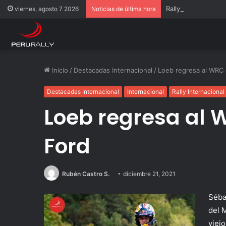
Rally Pisco 2026: to
viernes, agosto 7 2026
Noticias de última hora
Inicio
/
Destacadas Internacional
/
Loeb regresa al WRC
Destacadas Internacional
Internacional
Rally Internacional
Loeb regresa al 
Ford
Rubén Castro S.
diciembre 21, 2021
Séba
del 
viej