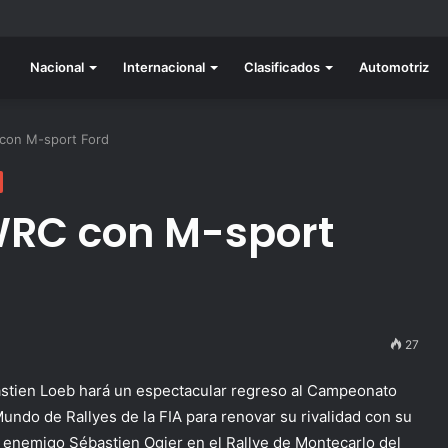
do listo para la gran final del RallyACP
Nacional
Internacional
Clasificados
Automotriz
 con M-sport Ford
WRC con M-sport
27
stien Loeb hará un espectacular regreso al Campeonato
Mundo de Rallyes de la FIA para renovar su rivalidad con su
o enemigo Sébastien Ogier en el Rallye de Montecarlo del